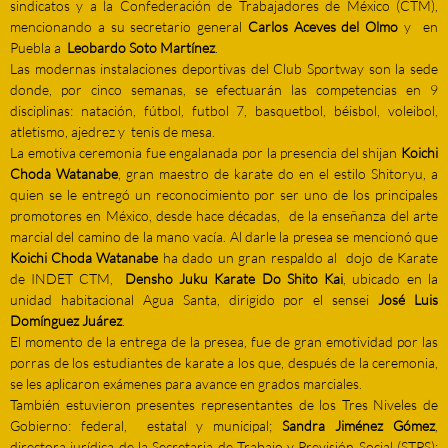
sindicatos y a la Confederación de Trabajadores de México (CTM),
mencionando a su secretario general
Carlos Aceves del Olmo
y en
Puebla a
Leobardo Soto Martínez
.
Las modernas instalaciones deportivas del Club Sportway son la sede
donde, por cinco semanas, se efectuarán las competencias en 9
disciplinas: natación, fútbol, futbol 7, basquetbol, béisbol, voleibol,
atletismo, ajedrez y tenis de mesa.
La emotiva ceremonia fue engalanada por la presencia del shijan
Koichi
Choda Watanabe
, gran maestro de karate do en el estilo Shitoryu, a
quien se le entregó un reconocimiento por ser uno de los principales
promotores en México, desde hace décadas, de la enseñanza del arte
marcial del camino de la mano vacía. Al darle la presea se mencionó que
Koichi Choda Watanabe
ha dado un gran respaldo al dojo de Karate
de INDET CTM,
Densho Juku Karate Do Shito Kai
, ubicado en la
unidad habitacional Agua Santa, dirigido por el sensei
José Luis
Domínguez Juárez
.
El momento de la entrega de la presea, fue de gran emotividad por las
porras de los estudiantes de karate a los que, después de la ceremonia,
se les aplicaron exámenes para avance en grados marciales.
También estuvieron presentes representantes de los Tres Niveles de
Gobierno: federal, estatal y municipal;
Sandra Jiménez Gómez
,
directora jurídica de la Secretaria de Trabajo y Previsión Social (STPS);