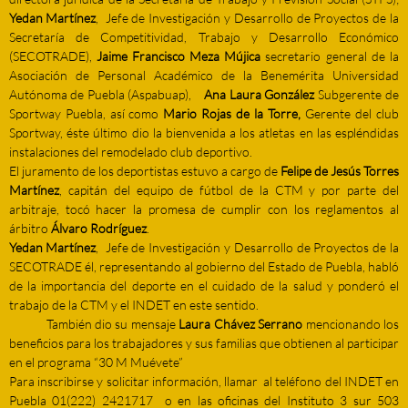
Yedan Martínez
, Jefe de Investigación y Desarrollo de Proyectos de la
Secretaría de Competitividad, Trabajo y Desarrollo Económico
(SECOTRADE),
Jaime Francisco Meza Mújica
secretario general de la
Asociación de Personal Académico de la Benemérita Universidad
Autónoma de Puebla (Aspabuap),
Ana Laura González
Subgerente de
Sportway Puebla, así como
Mario Rojas de la Torre,
Gerente del club
Sportway, éste último dio la bienvenida a los atletas en las espléndidas
instalaciones del remodelado club deportivo.
El juramento de los deportistas estuvo a cargo de
Felipe de Jesús Torres
Martínez
, capitán del equipo de fútbol de la CTM y por parte del
arbitraje, tocó hacer la promesa de cumplir con los reglamentos al
árbitro
Álvaro Rodríguez
.
Yedan Martínez
, Jefe de Investigación y Desarrollo de Proyectos de la
SECOTRADE él, representando al gobierno del Estado de Puebla, habló
de la importancia del deporte en el cuidado de la salud y ponderó el
trabajo de la CTM y el INDET en este sentido.
También dio su mensaje
Laura Chávez Serrano
mencionando los
beneficios para los trabajadores y sus familias que obtienen al participar
en el programa “30 M Muévete”
Para inscribirse y solicitar información, llamar al teléfono del INDET en
Puebla 01(222) 2421717 o en las oficinas del Instituto 3 sur 503